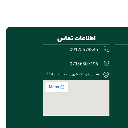
اطلاعات تماس
09175679846
07136307196
شیراز _ فرهنگ شهر _ بعد از کوچه 32